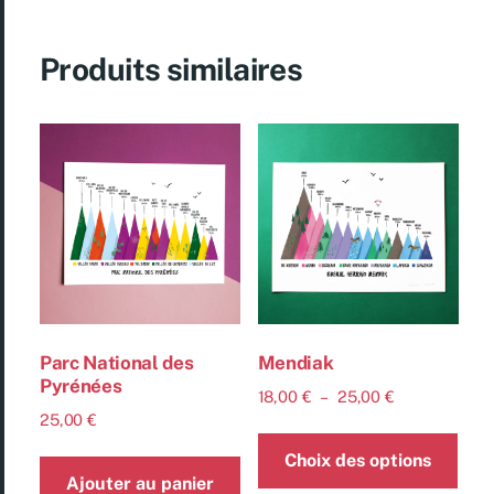
Produits similaires
Parc National des
Mendiak
Pyrénées
18,00
€
–
25,00
€
25,00
€
Choix des options
Ajouter au panier